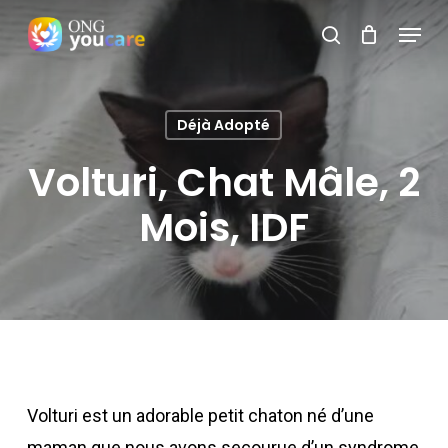
Skip
Menu
search
to
Close
main
Menu
content
Déjà Adopté
Volturi, Chat Mâle, 2
Mois, IDF
Volturi est un adorable petit chaton né d’une
maman que nous avons secourue d’un syndrome