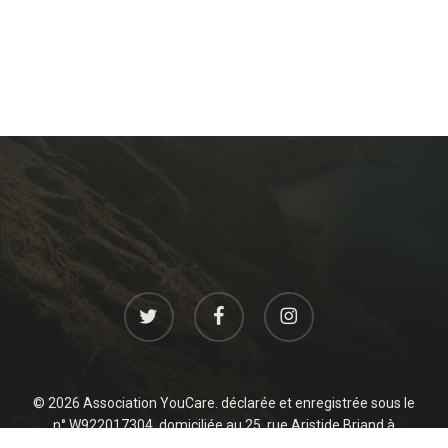
twitter
facebook
instagram
© 2026 Association YouCare. déclarée et enregistrée sous le
n° W922017304, domiciliée au 25, rue Aristide Briand à
Levallois 92300 France