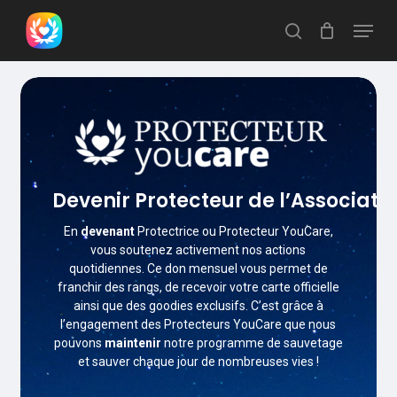
Skip
Menu
search
to
Close
main
Menu
content
Devenir
Protecteur
de
l’Associati
En
devenant
Protectrice ou Protecteur YouCare,
vous soutenez activement nos actions
quotidiennes. Ce don mensuel vous permet de
franchir des rangs, de recevoir votre carte officielle
ainsi que des goodies exclusifs. C’est grâce à
l’engagement des Protecteurs YouCare que nous
pouvons
maintenir
notre programme de sauvetage
et sauver chaque jour de nombreuses vies !