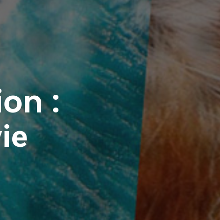
ons
x de l'euthan