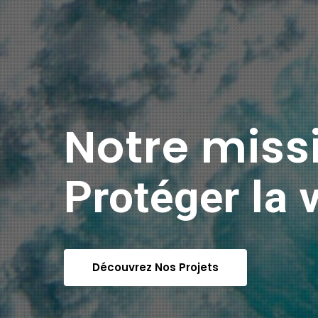
Nous sauv
des animau
Voir Les Animaux À Adopter