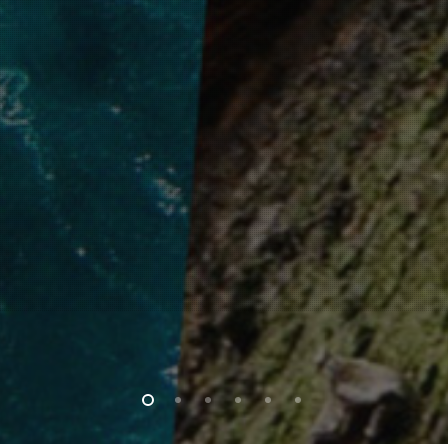
twitter
facebook
instagram
. déclarée et enregistrée sous le n° W922017304, domiciliée au 25, rue 
92300 France