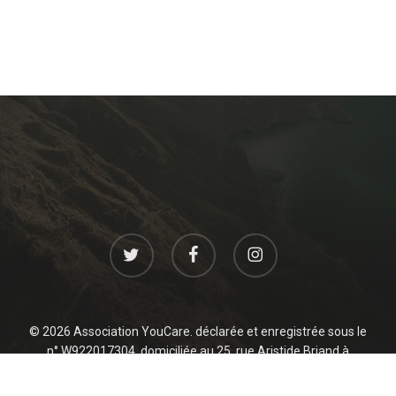
twitter
facebook
instagram
© 2026 Association YouCare. déclarée et enregistrée sous le
n° W922017304, domiciliée au 25, rue Aristide Briand à
Levallois 92300 France