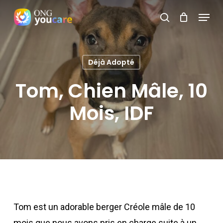
Skip
Menu
search
to
Close
main
Menu
content
Déjà Adopté
Tom, Chien Mâle, 10
Mois, IDF
Tom est un adorable berger Créole mâle de 10
mois que nous avons pris en charge suite à un