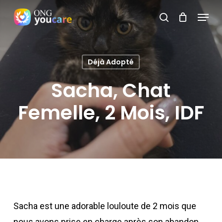
Skip
Menu
search
to
Close
main
Menu
content
Déjà Adopté
Sacha, Chat
Femelle, 2 Mois, IDF
Sacha est une adorable louloute de 2 mois que
nous avons prise en charge après son abandon.