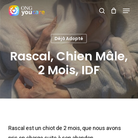
Skip
Menu
search
to
Close
main
Menu
content
Déjà Adopté
Rascal, Chien Mâle,
2 Mois, IDF
Rascal est un chiot de 2 mois, que nous avons
pris en charge suite à son abandon.