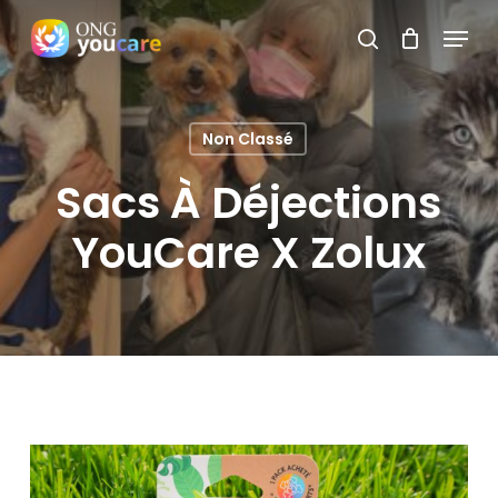
Skip
Menu
search
to
Close
main
Menu
content
Non Classé
Sacs À Déjections
YouCare X Zolux