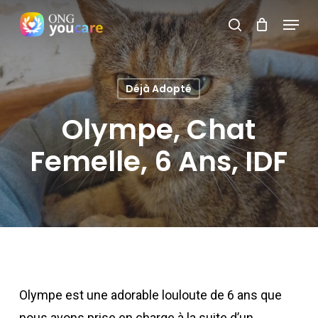
Skip
Menu
search
to
Close
main
Menu
content
Déjà Adopté
Olympe, Chat
Femelle, 6 Ans, IDF
Olympe est une adorable louloute de 6 ans que
nous avons prise en charge à la suite d’un