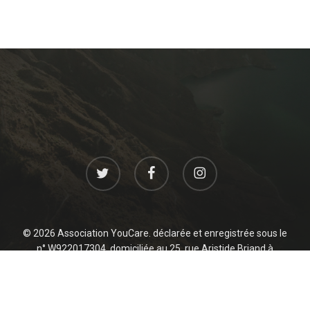
twitter
facebook
instagram
© 2026 Association YouCare. déclarée et enregistrée sous le
n° W922017304, domiciliée au 25, rue Aristide Briand à
Levallois 92300 France