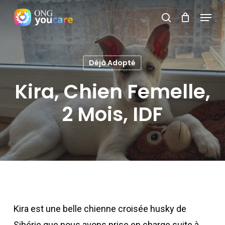
Skip
Menu
search
to
Close
main
Menu
content
Déjà Adopté
Kira, Chien Femelle,
2 Mois, IDF
Kira est une belle chienne croisée husky de
Sibérie que nous avons prise en charge suite à