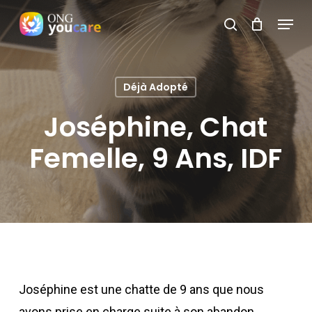
Skip
Menu
search
to
Close
main
Menu
content
Déjà Adopté
Joséphine, Chat
Femelle, 9 Ans, IDF
Joséphine est une chatte de 9 ans que nous
avons prise en charge suite à son abandon.