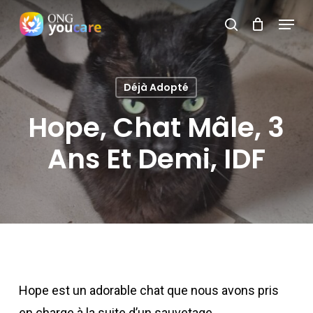
Skip
Menu
search
to
Close
main
Menu
content
Déjà Adopté
Hope, Chat Mâle, 3
Ans Et Demi, IDF
Hope est un adorable chat que nous avons pris
en charge à la suite d’un sauvetage.