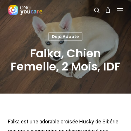
Skip
Menu
search
to
Close
main
Menu
content
Déjà Adopté
Falka, Chien
Femelle, 2 Mois, IDF
Falka est une adorable croisée Husky de Sibérie
que nous avons prise en charge suite à son