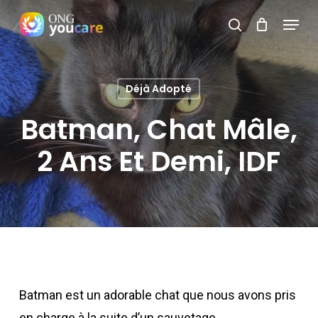
Skip
Menu
search
to
Close
main
Menu
content
Déjà Adopté
Batman, Chat Mâle,
2 Ans Et Demi, IDF
Batman est un adorable chat que nous avons pris
en charge à la suite d’un sauvetage.