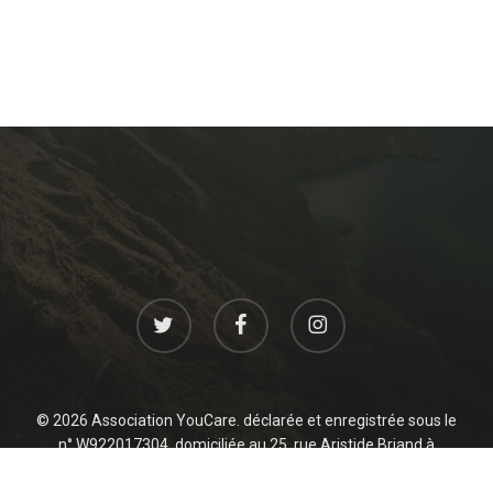
twitter
facebook
instagram
© 2026 Association YouCare. déclarée et enregistrée sous le
n° W922017304, domiciliée au 25, rue Aristide Briand à
Levallois 92300 France