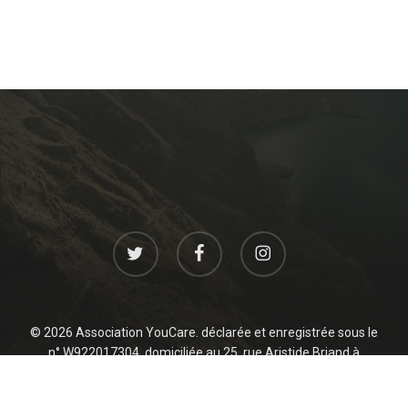
twitter
facebook
instagram
© 2026 Association YouCare. déclarée et enregistrée sous le
n° W922017304, domiciliée au 25, rue Aristide Briand à
Levallois 92300 France