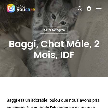
Skip
Menu
search
to
Close
main
Menu
content
Déjà Adopté
Baggi, Chat Mâle, 2
Mois, IDF
Baggi est un adorable loulou que nous avons pris
en charge à la suite de l’abandon de sa maman